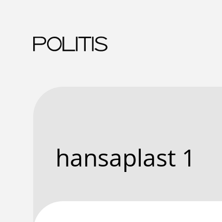
Skip
to
content
hansaplast 1