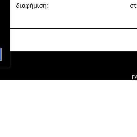
διαφήμιση;
στ
F