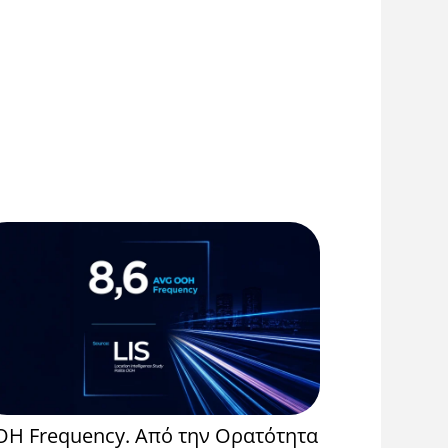
H Frequency. Από την Ορατότητα
Event Spo