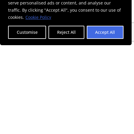
serve personalised ads or content, and analyse our
traffic. By clicking "Accept All", you consent to our use of
768 x 512 px
cookies.
Cookie Policy
Customise
Reject All
Accept All
g. Thin
Ready for greater impact?
CONTACT US
SUBSCRIBE TO OUR NEWSLETTER
I accept the
terms and conditions