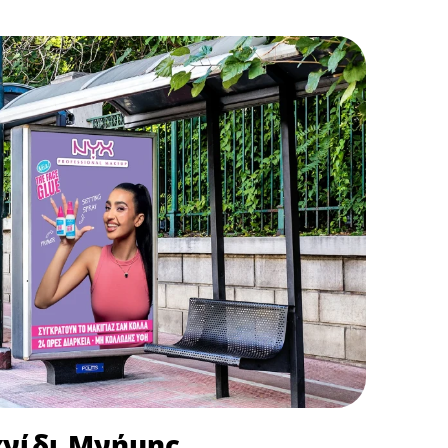
χνίδι Μνήμης