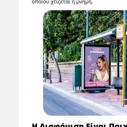
οποίου χτίζεται η μνήμη.
Η Διαφήμιση Είναι Παι