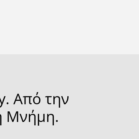
. Από την
η Μνήμη.