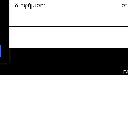
διαφήμιση;
στ
F