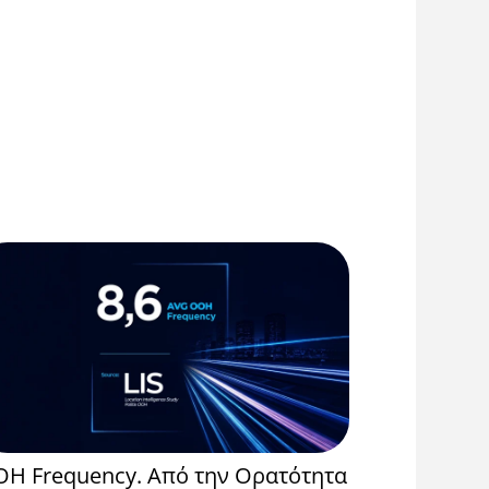
H Frequency. Από την Ορατότητα
Event Spo