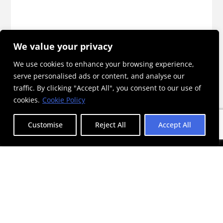
We value your privacy
η
We use cookies to enhance your browsing experience,
serve personalised ads or content, and analyse our
traffic. By clicking "Accept All", you consent to our use of
cookies.
Cookie Policy
Customise
Reject All
Accept All
SUBSCRIBE TO OUR NEWSLETTER
I accept the
terms and conditions