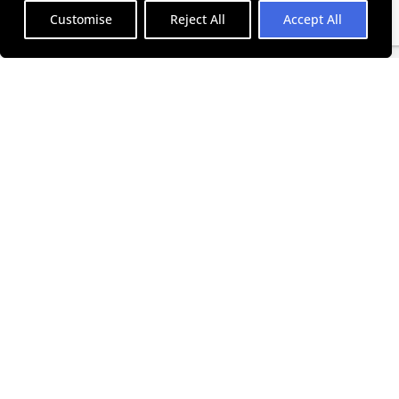
Customise
Reject All
Accept All
SUBSCRIBE TO OUR NEWSLETTER
I accept the
terms and conditions
ΠΟΛΙΤΙΚΉ ΑΠΟΡΡΉΤΟΥ
ΌΡΟΙ ΧΡΉΣΗΣ
ΠΟΛΙΤΙΚΉ COOKIES
© 2025 Politis Out Of Home Media. All rights reserved |
Designed & Developed by the minds at Politis Group |
Αριθμός ΓΕΜΗ: 125593301000