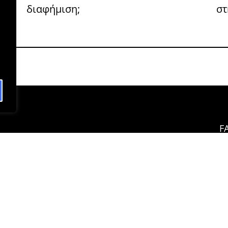
διαφήμιση;
στ
F