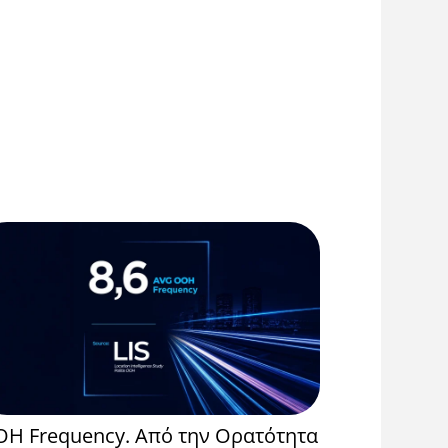
H Frequency. Από την Ορατότητα
Event Spo