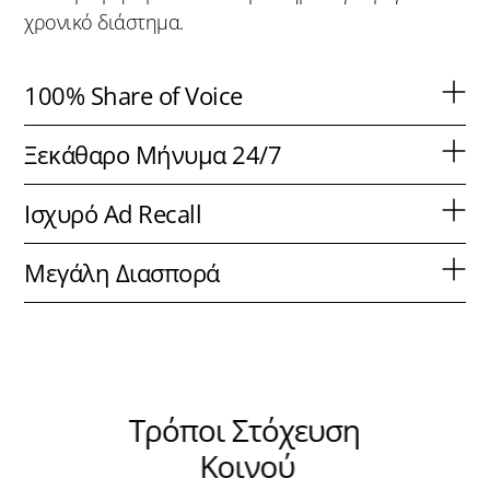
χρονικό διάστημα.
100% Share of Voice
Πλήρη κυριαρχία στο χώρο χωρίς παρεμβολές.
Ξεκάθαρο Μήνυμα 24/7
Γρήγορες και στοχευμένες θεάσεις.
Ισχυρό Ad Recall
O θεατής βλέπει το ίδιο μήνυμα στο ίδιο σημείο κάθε
Μεγάλη Διασπορά
μέρα.
Ιδανική για καμπάνιες μεγάλου διαστήματος και
ευρείας στόχευσης.
Τρόποι Στόχευση
Κοινού